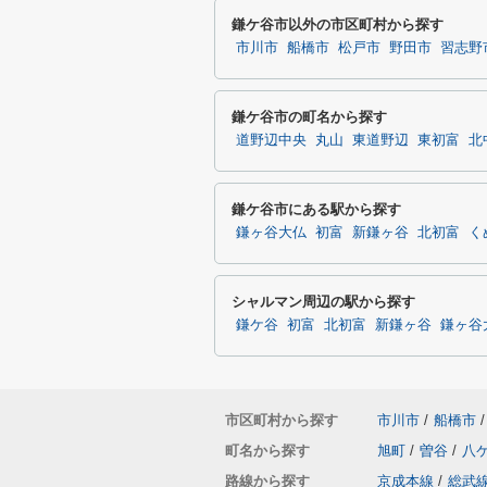
鎌ケ谷市以外の市区町村から探す
市川市
船橋市
松戸市
野田市
習志野
鎌ケ谷市の町名から探す
道野辺中央
丸山
東道野辺
東初富
北
鎌ケ谷市にある駅から探す
鎌ヶ谷大仏
初富
新鎌ヶ谷
北初富
く
シャルマン周辺の駅から探す
鎌ケ谷
初富
北初富
新鎌ヶ谷
鎌ヶ谷
市区町村から探す
市川市
/
船橋市
/
町名から探す
旭町
/
曽谷
/
八
路線から探す
京成本線
/
総武