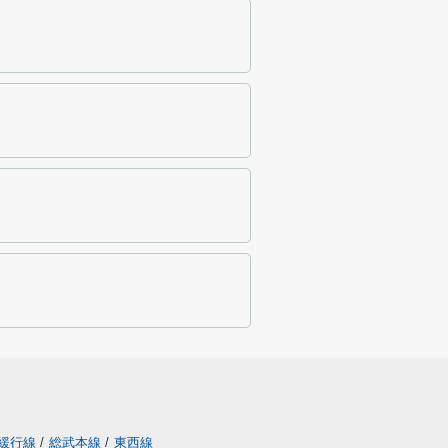
緩行線
/
総武本線
/
東西線