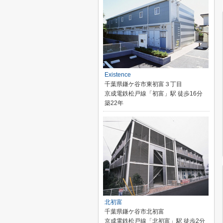
Existence
千葉県鎌ケ谷市東初富３丁目
京成電鉄松戸線「初富」駅 徒歩16分
築22年
北初富
千葉県鎌ケ谷市北初富
京成電鉄松戸線「北初富」駅 徒歩2分