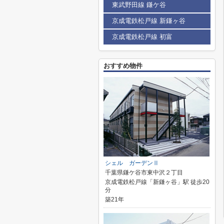
東武野田線 鎌ケ谷
京成電鉄松戸線 新鎌ヶ谷
京成電鉄松戸線 初富
おすすめ物件
シェル ガーデンⅡ
千葉県鎌ケ谷市東中沢２丁目
京成電鉄松戸線「新鎌ヶ谷」駅 徒歩20
分
築21年