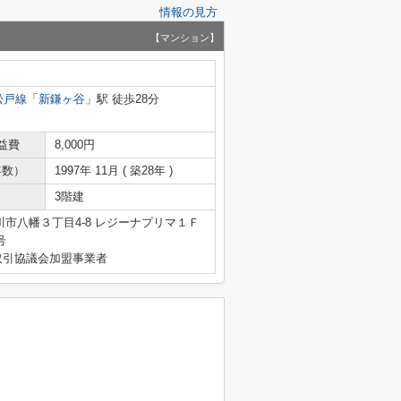
情報の見方
【マンション】
松戸線
「
新鎌ヶ谷
」駅 徒歩28分
益費
8,000円
年数）
1997年 11月 ( 築28年 )
3階建
市八幡３丁目4-8 レジーナプリマ１Ｆ
号
取引協議会加盟事業者