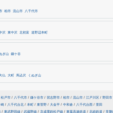
市
柏市
流山市
八千代市
中沢
東中沢
北初富
道野辺本町
ぬぎ山
鎌ケ谷
大仏
大町
馬込沢
くぬぎ山
松戸市
/
八千代市
/
鎌ケ谷市
/
習志野市
/
柏市
/
流山市
/
江戸川区
/
野田市
ケ崎
/
八千代台北
/
本町
/
東菅野
/
大金平
/
中和倉
/
八千代台西
/
萱田
線
/
東武野田線
/
武蔵野線
/
京成電鉄松戸線
/
東葉高速鉄道
/
北総鉄道
/
常磐