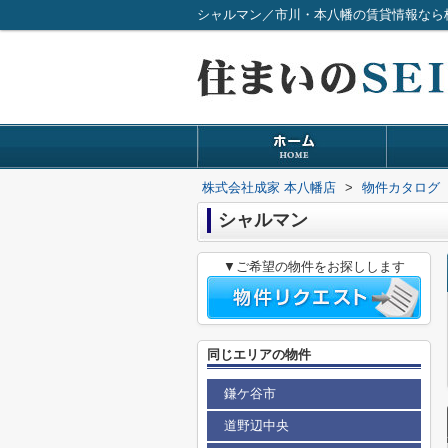
シャルマン／市川・本八幡の賃貸情報なら
株式会社成家 本八幡店
>
物件カタログ
シャルマン
▼ご希望の物件をお探しします
同じエリアの物件
鎌ケ谷市
道野辺中央