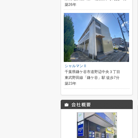
築26年
シャルマンⅡ
千葉県鎌ケ谷市道野辺中央３丁目
東武野田線「鎌ケ谷」駅 徒歩7分
築23年