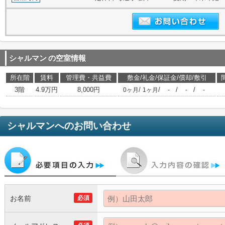
シャルマン
の空室情報
所在階
賃料
管理費・共益費
敷金/礼金/保証金/償却/敷引
3階
4.9万円
8,000円
/
/
/
/
0ヶ月
1ヶ月
-
-
-
シャルマン
へのお問い合わせ
お名前
必須