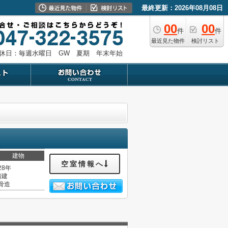
最終更新：2026年08月08日
00
00
件
件
最近見た物件
検討リスト
休日：毎週水曜日 GW 夏期 年末年始
建物
空室情報へ
28年
階建
骨造