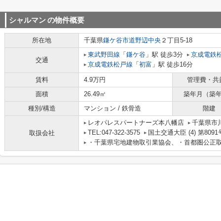
シャルマン
の物件概要
所在地
千葉県
鎌ケ谷市
道野辺中央
２丁目5-18
東武野田線
「
鎌ケ谷
」駅 徒歩3分
京成電鉄
交通
京成電鉄松戸線
「
初富
」駅 徒歩16分
賃料
4.9万円
管理費・共
面積
26.49㎡
築年月（築
種別/構造
マンション / 鉄骨造
階建
レオパレスパートナーズ本八幡店
千葉県市川
TEL:047-322-3575
国土交通大臣 (4) 第8091
取扱会社
・千葉県宅地建物取引業協会、・首都圏公正