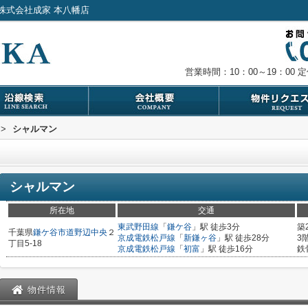
株式会社成家 本八幡店
営業時間：10：00～19：00
定
>
シャルマン
シャルマン
所在地
交通
東武野田線
「
鎌ケ谷
」駅 徒歩3分
築
千葉県
鎌ケ谷市
道野辺中央
２
京成電鉄松戸線
「
新鎌ヶ谷
」駅 徒歩28分
3
丁目5-18
京成電鉄松戸線
「
初富
」駅 徒歩16分
鉄
物件情報