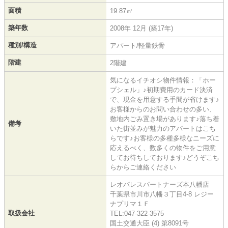
面積
19.87㎡
築年数
2008年 12月 (築17年)
種別/構造
アパート/軽量鉄骨
階建
2階建
気になるイチオシ物件情報：「ホー
プシェル」♪初期費用のカード決済
で、現金を用意する手間が省けます♪
お客様からのお問い合わせの多い、
敷地内ごみ置き場があります♪落ち着
備考
いた街並みが魅力のアパートはこち
らです♪お客様の多種多様なニーズに
応えるべく、数多くの物件をご用意
してお待ちしております♪どうぞこち
らからご連絡ください
レオパレスパートナーズ本八幡店
千葉県市川市八幡３丁目4-8 レジー
ナプリマ１Ｆ
取扱会社
TEL:047-322-3575
国土交通大臣 (4) 第8091号