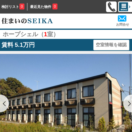
0
0
検討リスト
最近見た物件
お問合せ
ホープシェル（
1
室）
賃料
5.1万円
空室情報を確認