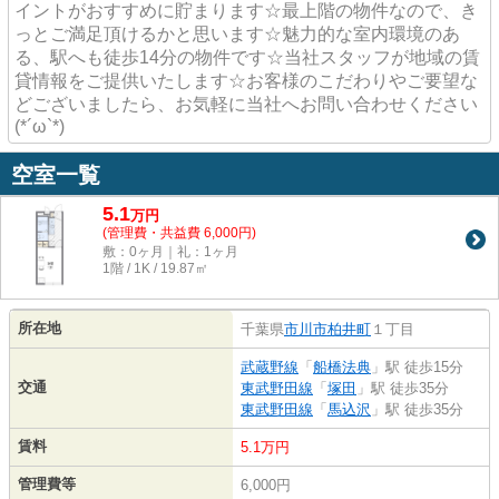
イントがおすすめに貯まります☆最上階の物件なので、き
っとご満足頂けるかと思います☆魅力的な室内環境のあ
る、駅へも徒歩14分の物件です☆当社スタッフが地域の賃
貸情報をご提供いたします☆お客様のこだわりやご要望な
どございましたら、お気軽に当社へお問い合わせください
(*´ω`*)
空室一覧
5.1
万
円
(管理費・共益費 6,000円)
敷：0ヶ月｜礼：1ヶ月
1階 / 1K / 19.87㎡
所在地
千葉県
市川市
柏井町
１丁目
武蔵野線
「
船橋法典
」駅 徒歩15分
交通
東武野田線
「
塚田
」駅 徒歩35分
東武野田線
「
馬込沢
」駅 徒歩35分
賃料
5.1万円
管理費等
6,000円