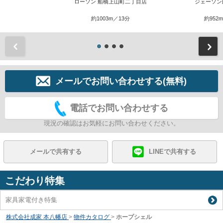
ローソン 船橋上山町二丁目店
ジェーソン
約1003m／13分
約952
前
メールでお問い合わせする(無料)
電話でお問い合わせする
現況の確認はお気軽にお問い合わせください。
メールで共有する
LINEで共有する
こだわり特集
家具家電付き特集
株式会社成家 本八幡店
>
物件カタログ
>
ホープシェル