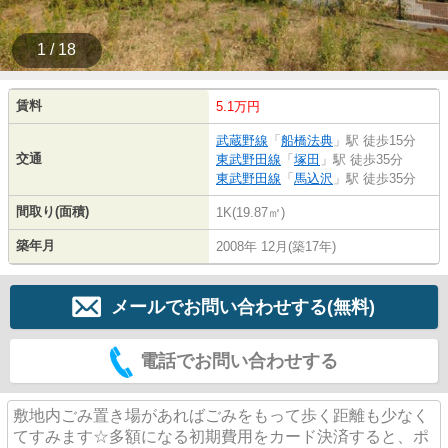
1 / 18
賃料
5.1万円
武蔵野線
「
船橋法典
」駅 徒歩15分
交通
東武野田線
「
塚田
」駅 徒歩35分
東武野田線
「
馬込沢
」駅 徒歩35分
間取り(面積)
1K(19.87㎡)
築年月
2008年 12月(築17年)
メールでお問い合わせする(無料)
電話でお問い合わせする
敷地内ごみ置き場があればごみをもって歩く距離も少なく
てすみます☆多額になる初期費用をカード決済すると、ポ