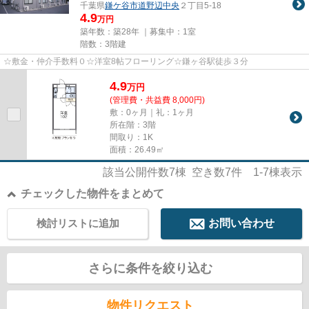
千葉県
鎌ケ谷市
道野辺中央
２丁目5-18
4.9
万円
築年数：築28年 ｜募集中：
1室
階数：3階建
☆敷金・仲介手数料０☆洋室8帖フローリング☆鎌ヶ谷駅徒歩３分
4.9
万
円
(管理費・共益費 8,000円)
敷：0ヶ月｜礼：1ヶ月
所在階：3階
間取り：1K
面積：26.49㎡
該当公開件数
7
棟 空き数
7
件
1-7
棟表示
チェックした物件をまとめて
検討リストに追加
お問い合わせ
さらに条件を絞り込む
物件リクエスト