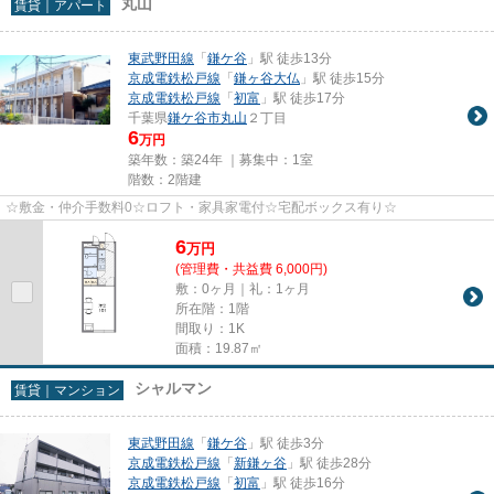
丸山
賃貸｜アパート
東武野田線
「
鎌ケ谷
」駅 徒歩13分
京成電鉄松戸線
「
鎌ヶ谷大仏
」駅 徒歩15分
京成電鉄松戸線
「
初富
」駅 徒歩17分
千葉県
鎌ケ谷市
丸山
２丁目
6
万円
築年数：築24年 ｜募集中：
1室
階数：2階建
☆敷金・仲介手数料0☆ロフト・家具家電付☆宅配ボックス有り☆
6
万
円
(管理費・共益費 6,000円)
敷：0ヶ月｜礼：1ヶ月
所在階：1階
間取り：1K
面積：19.87㎡
シャルマン
賃貸｜マンション
東武野田線
「
鎌ケ谷
」駅 徒歩3分
京成電鉄松戸線
「
新鎌ヶ谷
」駅 徒歩28分
京成電鉄松戸線
「
初富
」駅 徒歩16分