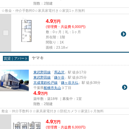
階数：2階建
☆敷金・仲介手数料0☆家具家電付き☆家賃1ヶ月無料
4.9
万
円
(管理費・共益費 6,000円)
敷：0ヶ月｜礼：1ヶ月
所在階：1階
間取り：1K
面積：23.18㎡
ヤマキ
賃貸｜アパート
東武野田線
「
馬込沢
」駅 徒歩17分
東武野田線
「
鎌ケ谷
」駅 徒歩25分
京成電鉄松戸線
「
鎌ヶ谷大仏
」駅 徒歩38分
千葉県
船橋市
丸山
３丁目
4.9
万円
築年数：築18年 ｜募集中：
1室
階数：2階建
敷金・仲介手数料０☆家具家電付き☆防犯カメラ☆家賃1ヶ月無料
4.9
万
円
(管理費・共益費 6,000円)