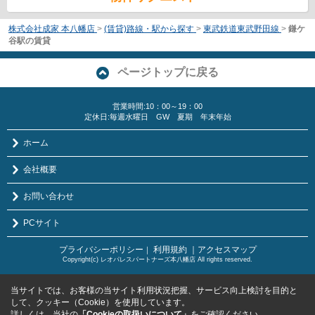
株式会社成家 本八幡店
>
(賃貸)路線・駅から探す
>
東武鉄道東武野田線
>
鎌ケ
谷駅の賃貸
ページトップに戻る
営業時間:10：00～19：00
定休日:毎週水曜日 GW 夏期 年末年始
ホーム
会社概要
お問い合わせ
PCサイト
プライバシーポリシー
利用規約
｜アクセスマップ
｜
Copyright(c) レオパレスパートナーズ本八幡店 All rights reserved.
当サイトでは、お客様の当サイト利用状況把握、サービス向上検討を目的と
して、クッキー（Cookie）を使用しています。
詳しくは、当社の
「Cookieの取扱いについて」
をご確認ください。