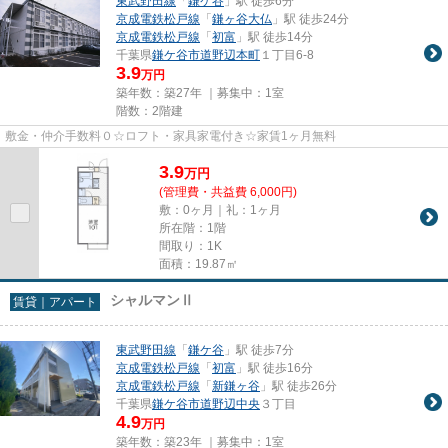
東武野田線
「
鎌ケ谷
」駅 徒歩6分
京成電鉄松戸線
「
鎌ヶ谷大仏
」駅 徒歩24分
京成電鉄松戸線
「
初富
」駅 徒歩14分
千葉県
鎌ケ谷市
道野辺本町
１丁目6-8
3.9
万円
築年数：築27年 ｜募集中：
1室
階数：2階建
敷金・仲介手数料０☆ロフト・家具家電付き☆家賃1ヶ月無料
3.9
万
円
(管理費・共益費 6,000円)
敷：0ヶ月｜礼：1ヶ月
所在階：1階
間取り：1K
面積：19.87㎡
シャルマンⅡ
賃貸｜アパート
東武野田線
「
鎌ケ谷
」駅 徒歩7分
京成電鉄松戸線
「
初富
」駅 徒歩16分
京成電鉄松戸線
「
新鎌ヶ谷
」駅 徒歩26分
千葉県
鎌ケ谷市
道野辺中央
３丁目
4.9
万円
築年数：築23年 ｜募集中：
1室