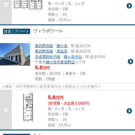
敷：0ヶ月｜礼：1ヶ月
所在階：1階
間取り：1K
面積：23.61㎡
ヴィラポワール
賃貸｜アパート
東武野田線
「
鎌ケ谷
」駅 徒歩17分
東武野田線
「
馬込沢
」駅 徒歩22分
京成電鉄松戸線
「
鎌ヶ谷大仏
」駅 徒歩26分
千葉県
鎌ケ谷市
東道野辺
３丁目
5.8
万円
築年数：築18年 ｜募集中：
1室
階数：2階建
☆敷金・仲介手数料0☆家具家電付き☆防犯カメラ付き物件☆
5.8
万
円
(管理費・共益費 6,000円)
敷：0ヶ月｜礼：1ヶ月
所在階：1階
間取り：1K
面積：23.61㎡