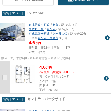
Existence
賃貸｜アパート
京成電鉄松戸線
「
初富
」駅 徒歩16分
東武野田線
「
鎌ケ谷
」駅 徒歩19分
京成電鉄松戸線
「
鎌ヶ谷大仏
」駅 徒歩21分
千葉県
鎌ケ谷市
東初富
３丁目
4.6
万円
築年数：築22年 ｜募集中：
1室
階数：2階建
敷金・仲介手数料0☆家具家電付き☆家賃1ヶ月無料
4.6
万
円
(管理費・共益費 8,000円)
敷：0ヶ月｜礼：1ヶ月
所在階：2階
間取り：1K
面積：26.08㎡
セントラルパークサイド
賃貸｜アパート