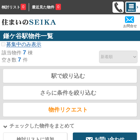
0
0
検討リスト
最近見た物件
お問合せ
鎌ケ谷駅物件一覧
募集中のみ表示
7
該当物件
棟
7
空き数
件
駅で絞り込む
さらに条件を絞り込む
物件リクエスト
チェックした物件をまとめて
検討リストに追加
お問い合わせ