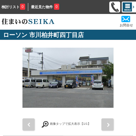
0
0
検討リスト
最近見た物件
お問合せ
ローソン 市川柏井町四丁目店
前
次
画像タップで拡大表示【
1
/1】