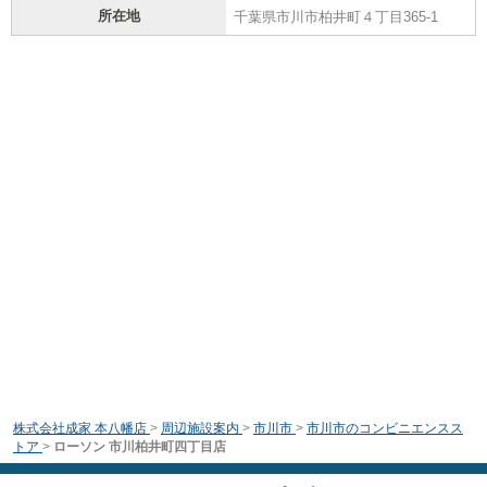
所在地
千葉県市川市柏井町４丁目365-1
株式会社成家 本八幡店
>
周辺施設案内
>
市川市
>
市川市のコンビニエンスス
トア
>
ローソン 市川柏井町四丁目店