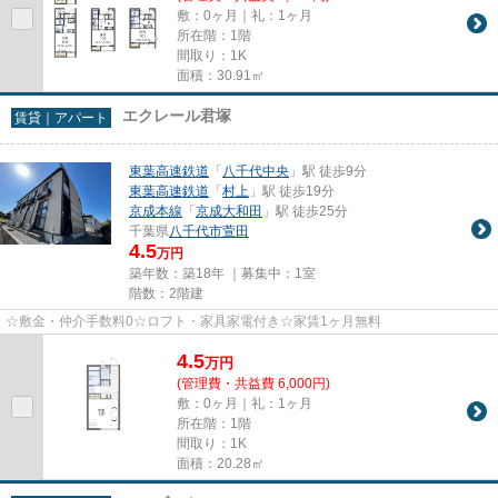
敷：0ヶ月｜礼：1ヶ月
所在階：1階
間取り：1K
面積：30.91㎡
エクレール君塚
賃貸｜アパート
東葉高速鉄道
「
八千代中央
」駅 徒歩9分
東葉高速鉄道
「
村上
」駅 徒歩19分
京成本線
「
京成大和田
」駅 徒歩25分
千葉県
八千代市
萱田
4.5
万円
築年数：築18年 ｜募集中：
1室
階数：2階建
☆敷金・仲介手数料0☆ロフト・家具家電付き☆家賃1ヶ月無料
4.5
万
円
(管理費・共益費 6,000円)
敷：0ヶ月｜礼：1ヶ月
所在階：1階
間取り：1K
面積：20.28㎡