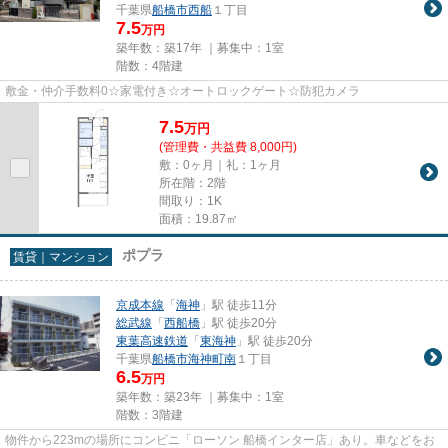
千葉県
船橋市
西船
１丁目
7.5
万円
築年数：築17年 ｜募集中：
1室
階数：4階建
敷金・仲介手数料0☆家電付き☆オートロックゲート☆防犯カメラ
7.5
万
円
(管理費・共益費 8,000円)
敷：0ヶ月｜礼：1ヶ月
所在階：2階
間取り：1K
面積：19.87㎡
ポプラ
賃貸｜マンション
京成本線
「
海神
」駅 徒歩11分
総武線
「
西船橋
」駅 徒歩20分
東葉高速鉄道
「
東海神
」駅 徒歩20分
千葉県
船橋市
海神町南
１丁目
6.5
万円
築年数：築23年 ｜募集中：
1室
階数：3階建
物件から223mの場所にコンビニ「ローソン 船橋インター店」あり。車などをお