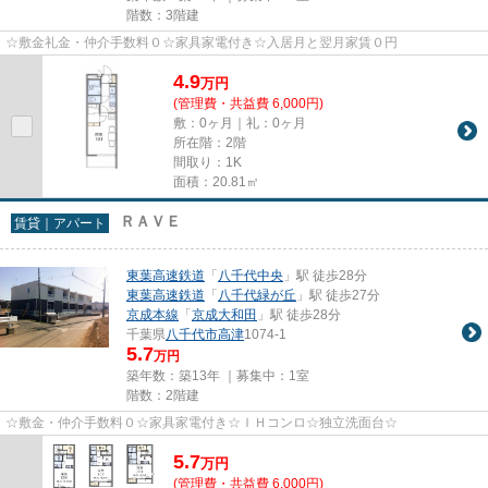
階数：3階建
☆敷金礼金・仲介手数料０☆家具家電付き☆入居月と翌月家賃０円
4.9
万
円
(管理費・共益費 6,000円)
敷：0ヶ月｜礼：0ヶ月
所在階：2階
間取り：1K
面積：20.81㎡
ＲＡＶＥ
賃貸｜アパート
東葉高速鉄道
「
八千代中央
」駅 徒歩28分
東葉高速鉄道
「
八千代緑が丘
」駅 徒歩27分
京成本線
「
京成大和田
」駅 徒歩28分
千葉県
八千代市
高津
1074-1
5.7
万円
築年数：築13年 ｜募集中：
1室
階数：2階建
☆敷金・仲介手数料０☆家具家電付き☆ＩＨコンロ☆独立洗面台☆
5.7
万
円
(管理費・共益費 6,000円)