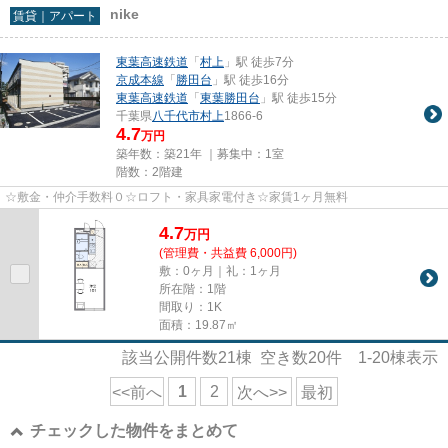
nike
賃貸｜アパート
東葉高速鉄道
「
村上
」駅 徒歩7分
京成本線
「
勝田台
」駅 徒歩16分
東葉高速鉄道
「
東葉勝田台
」駅 徒歩15分
千葉県
八千代市
村上
1866-6
4.7
万円
築年数：築21年 ｜募集中：
1室
階数：2階建
☆敷金・仲介手数料０☆ロフト・家具家電付き☆家賃1ヶ月無料
4.7
万
円
(管理費・共益費 6,000円)
敷：0ヶ月｜礼：1ヶ月
所在階：1階
間取り：1K
面積：19.87㎡
該当公開件数
21
棟 空き数
20
件
1-20
棟表示
1
2
<<前へ
次へ>>
最初
チェックした物件をまとめて