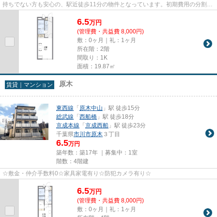
持ちでない方も安心の、駅近徒歩11分の物件となっています。初期費用の分割払
いにも。初期費用のカード決済...
6.5
万
円
(管理費・共益費 8,000円)
敷：0ヶ月｜礼：1ヶ月
所在階：2階
間取り：1K
面積：19.87㎡
原木
賃貸｜マンション
東西線
「
原木中山
」駅 徒歩15分
総武線
「
西船橋
」駅 徒歩18分
京成本線
「
京成西船
」駅 徒歩23分
千葉県
市川市
原木
３丁目
6.5
万円
築年数：築17年 ｜募集中：
1室
階数：4階建
☆敷金・仲介手数料0☆家具家電有り☆防犯カメラ有り☆
6.5
万
円
(管理費・共益費 8,000円)
敷：0ヶ月｜礼：1ヶ月