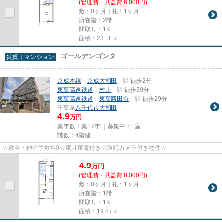
(管理費・共益費 6,000円)
敷：0ヶ月｜礼：1ヶ月
所在階：2階
間取り：1K
面積：23.18㎡
ゴールデンゴンタ
賃貸｜マンション
京成本線
「
京成大和田
」駅 徒歩2分
東葉高速鉄道
「
村上
」駅 徒歩30分
東葉高速鉄道
「
東葉勝田台
」駅 徒歩29分
千葉県
八千代市
大和田
4.9
万円
築年数：築17年 ｜募集中：
1室
階数：4階建
☆敷金・仲介手数料0☆家具家電付き☆防犯カメラ付き物件☆
4.9
万
円
(管理費・共益費 8,000円)
敷：0ヶ月｜礼：1ヶ月
所在階：1階
間取り：1K
面積：19.87㎡