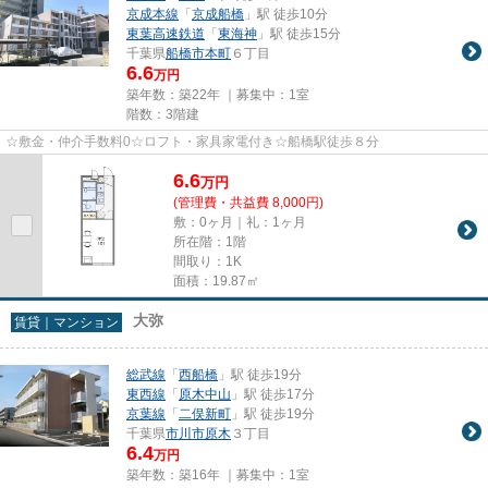
京成本線
「
京成船橋
」駅 徒歩10分
東葉高速鉄道
「
東海神
」駅 徒歩15分
千葉県
船橋市
本町
６丁目
6.6
万円
築年数：築22年 ｜募集中：
1室
階数：3階建
☆敷金・仲介手数料0☆ロフト・家具家電付き☆船橋駅徒歩８分
6.6
万
円
(管理費・共益費 8,000円)
敷：0ヶ月｜礼：1ヶ月
所在階：1階
間取り：1K
面積：19.87㎡
大弥
賃貸｜マンション
総武線
「
西船橋
」駅 徒歩19分
東西線
「
原木中山
」駅 徒歩17分
京葉線
「
二俣新町
」駅 徒歩19分
千葉県
市川市
原木
３丁目
6.4
万円
築年数：築16年 ｜募集中：
1室