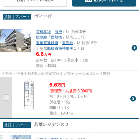
ヴィーゼ
賃貸｜アパート
京成本線
「
海神
」駅 徒歩10分
総武線
「
西船橋
」駅 徒歩17分
東葉高速鉄道
「
東海神
」駅 徒歩18分
千葉県
船橋市
海神町南
１丁目
6.6
万円
築年数：築18年 ｜募集中：
1室
階数：4階建
☆敷金・仲介手数料0☆家具家電付き☆電子キー☆家賃1ヶ月無料
6.6
万
円
(管理費・共益費 8,000円)
敷：0ヶ月｜礼：1ヶ月
所在階：2階
間取り：1K
面積：19.87㎡
若葉レジデンス２
賃貸｜アパート