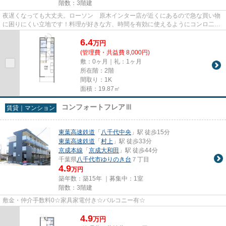
階数：3階建
夜遅くなっても大丈夫。ローソン 原木インター店が近くにあるので急な買い物
に困りにくい立地です！料理が好きな方、時間を有効に使えるようにコンロ二つ
使えます♪角部屋なので生活騒...
6.4
万
円
(管理費・共益費 8,000円)
敷：0ヶ月｜礼：1ヶ月
所在階：2階
間取り：1K
面積：19.87㎡
コンフォートフレアⅢ
賃貸｜マンション
東葉高速鉄道
「
八千代中央
」駅 徒歩15分
東葉高速鉄道
「
村上
」駅 徒歩33分
京成本線
「
京成大和田
」駅 徒歩44分
千葉県
八千代市
ゆりのき台
７丁目
4.9
万円
築年数：築15年 ｜募集中：
1室
階数：3階建
敷金・仲介手数料0☆家具家電付き☆バルコニー有☆
4.9
万
円