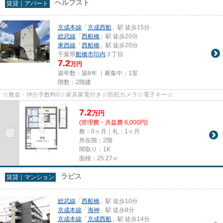
ヘルブスト
賃貸｜アパート
京成本線
「
京成西船
」駅 徒歩15分
総武線
「
西船橋
」駅 徒歩20分
東西線
「
西船橋
」駅 徒歩20分
千葉県
船橋市
印内
３丁目
7.2
万円
築年数：築8年 ｜募集中：
1室
階数：2階建
☆敷金・仲介手数料0☆家具家電付き☆防犯カメラ☆電子キー☆
7.2
万
円
(管理費・共益費 6,000円)
敷：0ヶ月｜礼：1ヶ月
所在階：2階
間取り：1K
面積：25.27㎡
ラピス
賃貸｜マンション
総武線
「
西船橋
」駅 徒歩10分
京成本線
「
海神
」駅 徒歩8分
京成本線
「
京成西船
」駅 徒歩14分