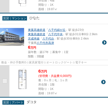
所在階：4階
間取り：1K
面積：19.87㎡
ひなた
賃貸｜マンション
東葉高速鉄道
「
八千代緑が丘
」駅 徒歩23分
東葉高速鉄道
「
八千代中央
」駅 徒歩31分車8分 2.9km
京成本線
「
八千代台
」駅 徒歩30分車8分 2.4km
千葉県
八千代市
高津
6
万円
築年数：築17年 ｜募集中：
1室
階数：3階建
敷金・仲介手数料0☆家具家電付☆オートロックゲート☆電子キー
6
万
円
(管理費・共益費 6,000円)
敷：0ヶ月｜礼：1ヶ月
所在階：1階
間取り：1K
面積：19.87㎡
ダコタ
賃貸｜アパート