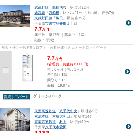
武蔵野線
「
船橋法典
」駅 徒歩12分
総武線
「
西船橋
」駅 バス21分 「上山町」 停歩7分
東武野田線
「
塚田
」駅 徒歩39分
千葉県
市川市
柏井町
１丁目
7.7
万円
築年数：築17年 ｜募集中：
1室
階数：2階建
敷金・仲介手数料0☆ロフト・家具家電付き☆オートロックゲート
7.7
万
円
(管理費・共益費 6,000円)
敷：0ヶ月｜礼：1ヶ月
所在階：1階
間取り：1K
面積：19.87㎡
グリーンパーク
賃貸｜アパート
東葉高速鉄道
「
八千代中央
」駅 徒歩9分
京成本線
「
京成大和田
」駅 徒歩24分
東葉高速鉄道
「
村上
」駅 徒歩19分
千葉県
八千代市
萱田
4.1
万円