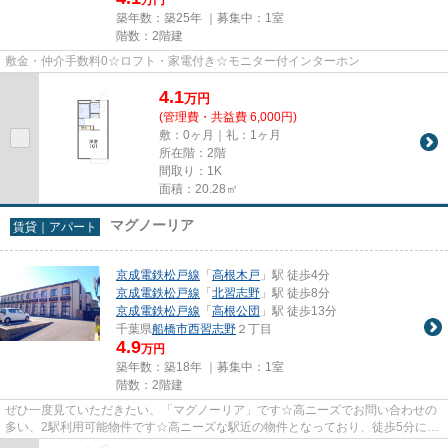
築年数：築25年 ｜募集中：
1室
階数：2階建
敷金・仲介手数料0☆ロフト・家電付き☆モニター付インターホン
4.1
万
円
(管理費・共益費 6,000円)
敷：0ヶ月｜礼：1ヶ月
所在階：2階
間取り：1K
面積：20.28㎡
マグノーリア
賃貸｜アパート
京成電鉄松戸線
「
高根木戸
」駅 徒歩4分
京成電鉄松戸線
「
北習志野
」駅 徒歩8分
京成電鉄松戸線
「
高根公団
」駅 徒歩13分
千葉県
船橋市
西習志野
２丁目
4.9
万円
築年数：築18年 ｜募集中：
1室
階数：2階建
ぜひ一度見ていただきたい、「マグノーリア」です☆高ニーズでお問い合わせの
多い、2駅利用可能物件です☆高ニーズな駅近の物件となっており、徒歩5分に立
地しています☆あると使い勝手が...