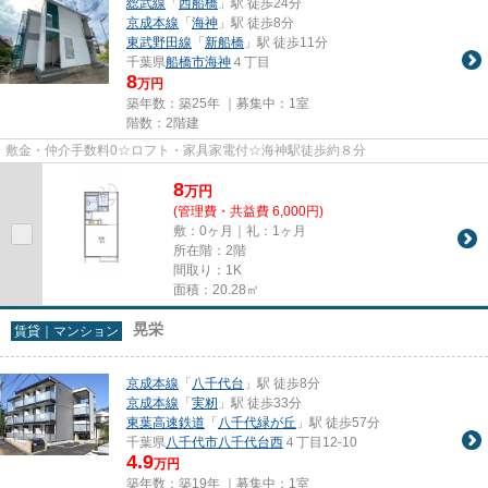
総武線
「
西船橋
」駅 徒歩24分
京成本線
「
海神
」駅 徒歩8分
東武野田線
「
新船橋
」駅 徒歩11分
千葉県
船橋市
海神
４丁目
8
万円
築年数：築25年 ｜募集中：
1室
階数：2階建
敷金・仲介手数料0☆ロフト・家具家電付☆海神駅徒歩約８分
8
万
円
(管理費・共益費 6,000円)
敷：0ヶ月｜礼：1ヶ月
所在階：2階
間取り：1K
面積：20.28㎡
晃栄
賃貸｜マンション
京成本線
「
八千代台
」駅 徒歩8分
京成本線
「
実籾
」駅 徒歩33分
東葉高速鉄道
「
八千代緑が丘
」駅 徒歩57分
千葉県
八千代市
八千代台西
４丁目12-10
4.9
万円
築年数：築19年 ｜募集中：
1室