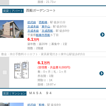
面積：21.73㎡
西船ガーデンコート
賃貸｜アパート
総武線
「
西船橋
」駅 徒歩11分
京成本線
「
東中山
」駅 徒歩5分
京成本線
「
京成西船
」駅 徒歩9分
千葉県
船橋市
西船
５丁目
6.1
万円
築年数：築20年 ｜募集中：
1室
階数：2階建
敷金・仲介手数料０☆ロフト・家具家電付き☆東中山駅徒歩約5分
6.1
万
円
(管理費・共益費 6,000円)
敷：0ヶ月｜礼：1ヶ月
所在階：1階
間取り：1K
面積：19.87㎡
ＭＡＳＡ ９４
賃貸｜マンション
総武線
「
船橋
」駅 徒歩8分