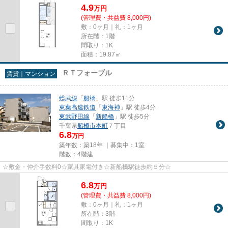
4.9
万
円
(管理費・共益費 8,000円)
敷：0ヶ月｜礼：1ヶ月
所在階：1階
間取り：1K
面積：19.87㎡
ＲＴフォーブル
賃貸｜マンション
総武線
「
船橋
」駅 徒歩11分
東葉高速鉄道
「
東海神
」駅 徒歩4分
東武野田線
「
新船橋
」駅 徒歩5分
千葉県
船橋市
本町
７丁目
6.8
万円
築年数：築18年 ｜募集中：
1室
階数：4階建
☆敷金・仲介手数料0☆家具家電付き☆新船橋駅徒歩約５分☆
6.8
万
円
(管理費・共益費 8,000円)
敷：0ヶ月｜礼：1ヶ月
所在階：3階
間取り：1K