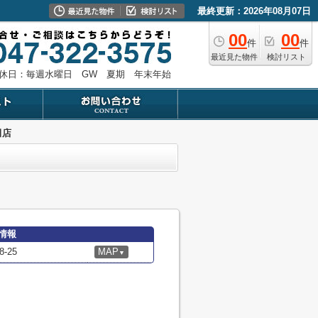
最終更新：2026年08月07日
00
00
件
件
最近見た物件
検討リスト
休日：毎週水曜日 GW 夏期 年末年始
田店
情報
-25
MAP
▼