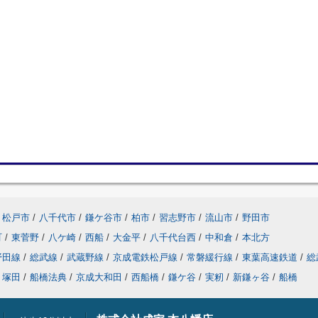
松戸市
/
八千代市
/
鎌ケ谷市
/
柏市
/
習志野市
/
流山市
/
野田市
町
/
東菅野
/
八ケ崎
/
西船
/
大金平
/
八千代台西
/
中和倉
/
本北方
野田線
/
総武線
/
武蔵野線
/
京成電鉄松戸線
/
常磐緩行線
/
東葉高速鉄道
/
総
塚田
/
船橋法典
/
京成大和田
/
西船橋
/
鎌ケ谷
/
実籾
/
新鎌ヶ谷
/
船橋