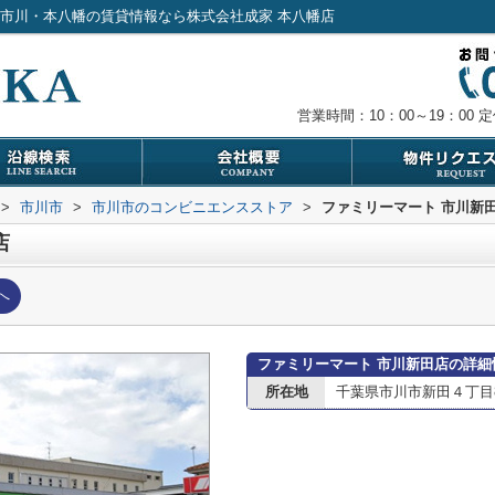
｜市川・本八幡の賃貸情報なら株式会社成家 本八幡店
営業時間：10：00～19：00
定
>
市川市
>
市川市のコンビニエンスストア
>
ファミリーマート 市川新
店
へ
ファミリーマート 市川新田店の詳細
所在地
千葉県市川市新田４丁目8