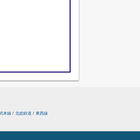
武本線
/
北総鉄道
/
東西線