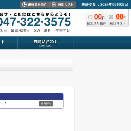
最終更新：2026年08月08日
00
00
件
件
最近見た物件
検討リスト
休日：毎週水曜日 GW 夏期 年末年始
－２
MAP
▼