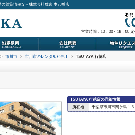
八幡の賃貸情報なら株式会社成家 本八幡店
営業時間：10：00～19：00
定
>
市川市
>
市川市のレンタルビデオ
>
TSUTAYA 行徳店
TSUTAYA 行徳店の詳細情報
所在地
千葉県市川市関ケ島１６