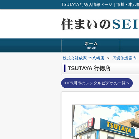
TSUTAYA 行徳店情報ページ｜市川・本
株式会社成家 本八幡店
>
周辺施設案内
TSUTAYA 行徳店
<<市川市のレンタルビデオの一覧へ