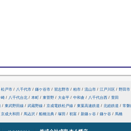
松戸市
/
八千代市
/
鎌ケ谷市
/
習志野市
/
柏市
/
流山市
/
江戸川区
/
野田市
ケ崎
/
八千代台北
/
本町
/
東菅野
/
大金平
/
中和倉
/
八千代台西
/
萱田
線
/
東武野田線
/
武蔵野線
/
京成電鉄松戸線
/
東葉高速鉄道
/
北総鉄道
/
常磐
京成大和田
/
馬込沢
/
船橋法典
/
塚田
/
初富
/
新鎌ヶ谷
/
鎌ケ谷
/
馬橋