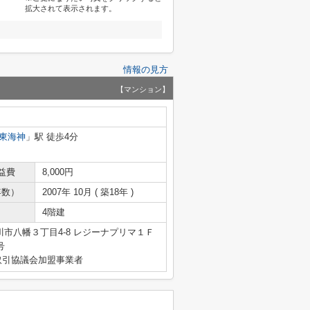
拡大されて表示されます。
情報の見方
【マンション】
東海神
」駅 徒歩4分
益費
8,000円
年数）
2007年 10月 ( 築18年 )
4階建
市八幡３丁目4-8 レジーナプリマ１Ｆ
号
取引協議会加盟事業者