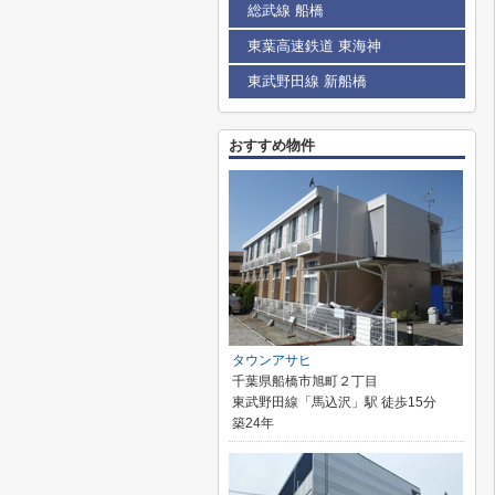
総武線 船橋
東葉高速鉄道 東海神
東武野田線 新船橋
おすすめ物件
タウンアサヒ
千葉県船橋市旭町２丁目
東武野田線「馬込沢」駅 徒歩15分
築24年