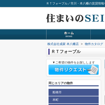
ＲＴフォーブル／市川・本八幡の賃貸情報
株式会社成家 本八幡店
>
物件カタログ
ＲＴフォーブル
▼ご希望の物件をお探しします
同じエリアの物件
船橋市
本町