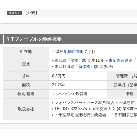
【外観】
コメント
ＲＴフォーブル
の物件概要
所在地
千葉県
船橋市
本町
７丁目
総武線
「
船橋
」駅 徒歩11分
東葉高速鉄道
「
交通
東武野田線
「
新船橋
」駅 徒歩5分
賃料
6.8万円
管理費・共
面積
21.73㎡
築年月（築
種別/構造
マンション / 鉄骨造
階建
レオパレスパートナーズ本八幡店
千葉県市川
TEL:047-322-3575
国土交通大臣 (4) 第8091
取扱会社
・千葉県宅地建物取引業協会、・首都圏公正