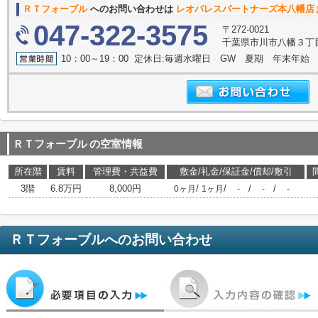
ＲＴフォーブル
へのお問い合わせは
レオパレスパートナーズ本八幡店
047-322-3575
〒272-0021
千葉県市川市八幡３丁目
10：00～19：00 定休日:毎週水曜日 GW 夏期 年末年始
ＲＴフォーブル
の空室情報
所在階
賃料
管理費・共益費
敷金/礼金/保証金/償却/敷引
3階
6.8万円
8,000円
/
/
/
/
0ヶ月
1ヶ月
-
-
-
ＲＴフォーブル
へのお問い合わせ