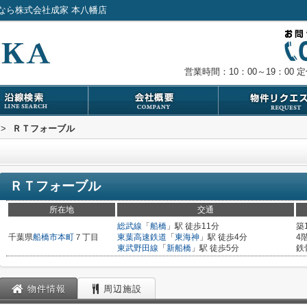
なら株式会社成家 本八幡店
営業時間：10：00～19：00
定
>
ＲＴフォーブル
ＲＴフォーブル
所在地
交通
総武線
「
船橋
」駅 徒歩11分
築
千葉県
船橋市
本町
７丁目
東葉高速鉄道
「
東海神
」駅 徒歩4分
4
東武野田線
「
新船橋
」駅 徒歩5分
鉄
物件情報
周辺施設