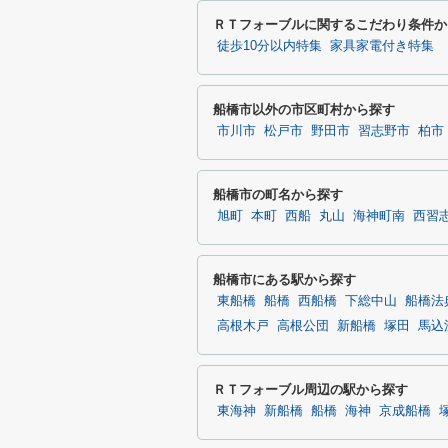
ＲＴフォーブルに関するこだわり条件か
徒歩10分以内特集
家具家電付き特集
船橋市以外の市区町村から探す
市川市
松戸市
野田市
習志野市
柏市
船橋市の町名から探す
旭町
本町
西船
丸山
海神町南
西習
船橋市にある駅から探す
東船橋
船橋
西船橋
下総中山
船橋法
高根木戸
高根公団
新船橋
塚田
馬込
ＲＴフォーブル周辺の駅から探す
東海神
新船橋
船橋
海神
京成船橋