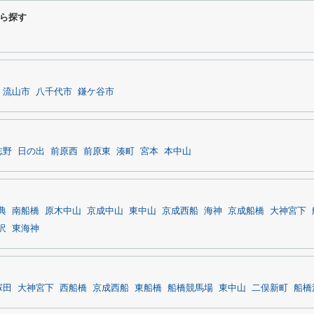
ら探す
流山市
八千代市
鎌ケ谷市
志野
日の出
前原西
前原東
湊町
宮本
本中山
典
南船橋
原木中山
京成中山
東中山
京成西船
海神
京成船橋
大神宮下
沢
東海神
塚田
大神宮下
西船橋
京成西船
東船橋
船橋競馬場
東中山
二俣新町
船橋