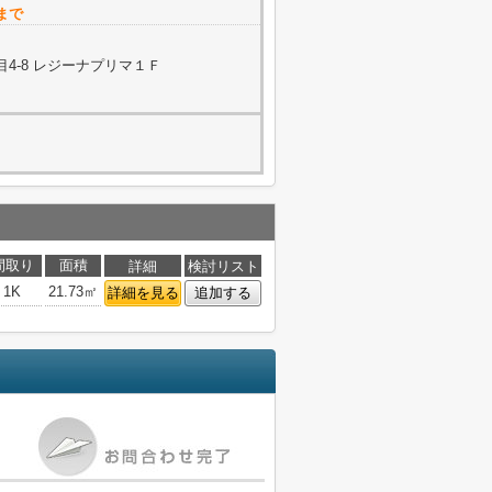
まで
4-8 レジーナプリマ１Ｆ
間取り
面積
詳細
検討リスト
1K
21.73㎡
詳細を見る
追加する