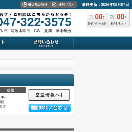
最終更新：2026年08月07日
00
00
件
件
最近見た物件
検討リスト
休日：毎週水曜日 GW 夏期 年末年始
建物
空室情報へ
18年
階建
骨造