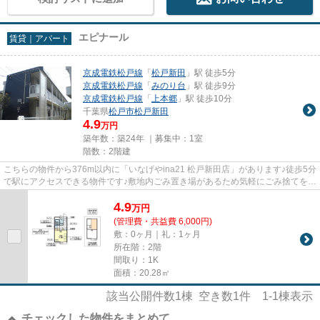
エピナール
賃貸｜アパート
京成電鉄松戸線
「
松戸新田
」駅 徒歩5分
京成電鉄松戸線
「
みのり台
」駅 徒歩9分
京成電鉄松戸線
「
上本郷
」駅 徒歩10分
千葉県
松戸市
松戸新田
4.9
万円
築年数：築24年 ｜募集中：
1室
階数：2階建
こちらの物件から376m以内に「いなげやina21 松戸新田店」があります♪徒歩5分
で駅にアクセスできる物件です♪敷地内ごみ置き場があるため気軽にごみ捨てを行
うことができ、ゴミの多い時...
4.9
万
円
(管理費・共益費 6,000円)
敷：0ヶ月｜礼：1ヶ月
所在階：2階
間取り：1K
面積：20.28㎡
該当公開件数
1
棟 空き数
1
件
1-1
棟表示
チェックした物件をまとめて