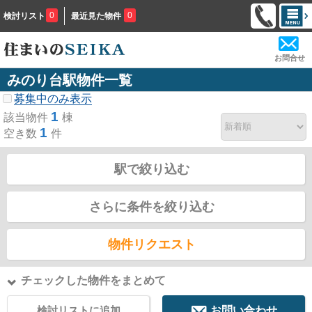
0
0
検討リスト
最近見た物件
お問合せ
みのり台駅物件一覧
募集中のみ表示
1
該当物件
棟
1
空き数
件
駅で絞り込む
さらに条件を絞り込む
物件リクエスト
チェックした物件をまとめて
検討リストに追加
お問い合わせ